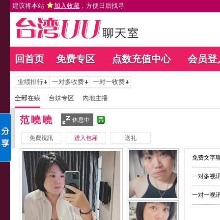
建议将本站
加入收藏
，方便日后找寻
回首页
免费专区
点数充值中心
会员登
业绩排行
一对多收费
一对一收费
全部在線
台妹专区
內地主播
范曉曉
休息中
免費視訊
进入包厢
送礼
免费文字聊
一对多视讯
一对一视讯